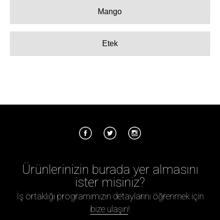
Mango
Etek
Ürünlerinizin burada yer almasını
ister misiniz?
İş ortaklığı programımızın detaylarını öğrenmek için
bize ulaşın
!