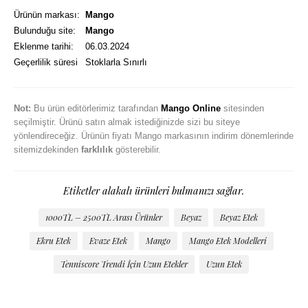
Ürünün markası:
Mango
Bulunduğu site:
Mango
Eklenme tarihi:
06.03.2024
Geçerlilik süresi
Stoklarla Sınırlı
Not:
Bu ürün editörlerimiz tarafından
Mango Online
sitesinden
seçilmiştir. Ürünü satın almak istediğinizde sizi bu siteye
yönlendireceğiz. Ürünün fiyatı Mango markasının indirim dönemlerinde
sitemizdekinden
farklılık
gösterebilir.
Etiketler alakalı ürünleri bulmanızı sağlar.
1000TL – 2500TL Arası Ürünler
Beyaz
Beyaz Etek
Ekru Etek
Evaze Etek
Mango
Mango Etek Modelleri
Tenniscore Trendi İçin Uzun Etekler
Uzun Etek