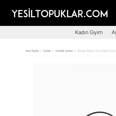
Kadın Giyim
A
Ana Sayfa
»
Çanta
»
Günlük Çanta
» Mango Beyaz Kısa Saplı Oval