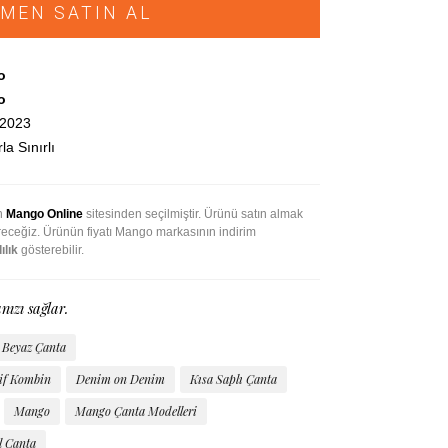
MEN SATIN AL
o
o
.2023
la Sınırlı
an
Mango Online
sitesinden seçilmiştir. Ürünü satın almak
ireceğiz. Ürünün fiyatı Mango markasının indirim
ılık
gösterebilir.
nızı sağlar.
Beyaz Çanta
tif Kombin
Denim on Denim
Kısa Saplı Çanta
Mango
Mango Çanta Modelleri
l Çanta