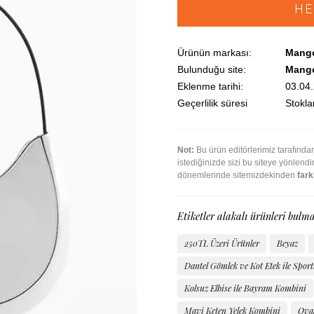
HE
Ürünün markası:
Mang
Bulunduğu site:
Mang
Eklenme tarihi:
03.04
Geçerlilik süresi
Stoklar
Not:
Bu ürün editörlerimiz tarafınd
istediğinizde sizi bu siteye yönlend
dönemlerinde sitemizdekinden
farkl
Etiketler alakalı ürünleri bulma
250TL Üzeri Ürünler
Beyaz
Dantel Gömlek ve Kot Etek ile Spor
Kolsuz Elbise ile Bayram Kombini
Mavi Keten Yelek Kombini
Ova