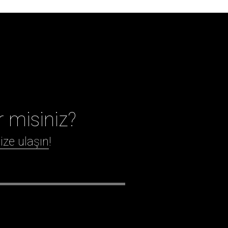
r misiniz?
ize ulaşın
!