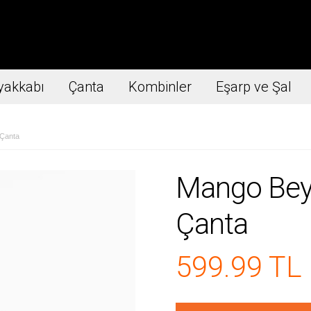
yakkabı
Çanta
Kombinler
Eşarp ve Şal
 Çanta
Mango Beya
Çanta
599.99 TL