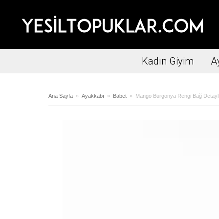
Kadın Giyim
A
Ana Sayfa
»
Ayakkabı
»
Babet
» Mango Burgonya Rengi Bağ Detaylı