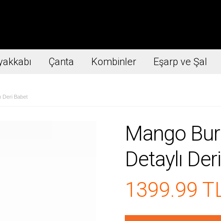
yakkabı
Çanta
Kombinler
Eşarp ve Şal
 Deri Babet
Mango Bur
Detaylı Der
1399.99 T