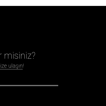
r misiniz?
ize ulaşın
!