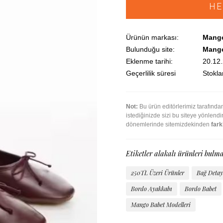
HE
Ürünün markası:
Mang
Bulunduğu site:
Mang
Eklenme tarihi:
20.12
Geçerlilik süresi
Stoklar
Not:
Bu ürün editörlerimiz tarafınd
istediğinizde sizi bu siteye yönlend
dönemlerinde sitemizdekinden
farkl
Etiketler alakalı ürünleri bulma
250TL Üzeri Ürünler
Bağ Detay
Bordo Ayakkabı
Bordo Babet
Mango Babet Modelleri