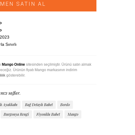
MEN SATIN AL
o
o
.2023
la Sınırlı
an
Mango Online
sitesinden seçilmiştir. Ürünü satın almak
ireceğiz. Ürünün fiyatı Mango markasının indirim
ılık
gösterebilir.
nızı sağlar.
lı Ayakkabı
Bağ Detaylı Babet
Bordo
Burgonya Rengi
Fiyonklu Babet
Mango