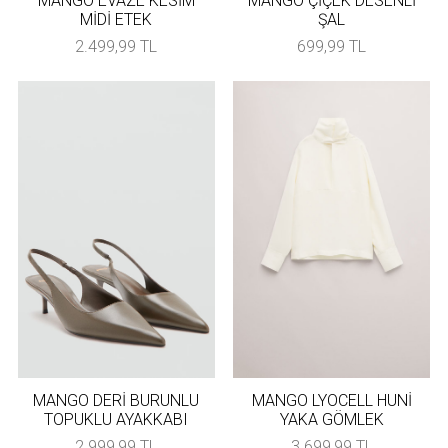
MANGO EVAZE KESİM
MANGO ÇİÇEK DESENLİ
MİDİ ETEK
ŞAL
2.499,99 TL
699,99 TL
MANGO DERİ BURUNLU
MANGO LYOCELL HUNİ
TOPUKLU AYAKKABI
YAKA GÖMLEK
2.999,99 TL
3.699,99 TL