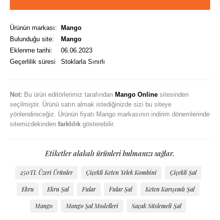
Ürünün markası:
Mango
Bulunduğu site:
Mango
Eklenme tarihi:
06.06.2023
Geçerlilik süresi
Stoklarla Sınırlı
Not:
Bu ürün editörlerimiz tarafından
Mango Online
sitesinden
seçilmiştir. Ürünü satın almak istediğinizde sizi bu siteye
yönlendireceğiz. Ürünün fiyatı Mango markasının indirim dönemlerinde
sitemizdekinden
farklılık
gösterebilir.
Etiketler alakalı ürünleri bulmanızı sağlar.
250TL Üzeri Ürünler
Çiçekli Keten Yelek Kombini
Çiçekli Şal
Ekru
Ekru Şal
Fular
Fular Şal
Keten Karışımlı Şal
Mango
Mango Şal Modelleri
Saçak Süslemeli Şal