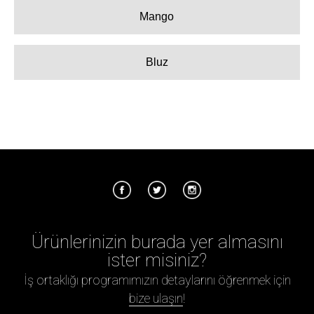
Mango
Bluz
Ürünlerinizin burada yer almasını
ister misiniz?
İş ortaklığı programımızın detaylarını öğrenmek için
bize ulaşın
!