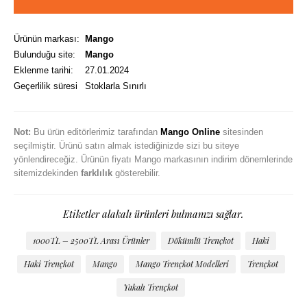
Ürünün markası:
Mango
Bulunduğu site:
Mango
Eklenme tarihi:
27.01.2024
Geçerlilik süresi
Stoklarla Sınırlı
Not:
Bu ürün editörlerimiz tarafından
Mango Online
sitesinden
seçilmiştir. Ürünü satın almak istediğinizde sizi bu siteye
yönlendireceğiz. Ürünün fiyatı Mango markasının indirim dönemlerinde
sitemizdekinden
farklılık
gösterebilir.
Etiketler alakalı ürünleri bulmanızı sağlar.
1000TL – 2500TL Arası Ürünler
Dökümlü Trençkot
Haki
Haki Trençkot
Mango
Mango Trençkot Modelleri
Trençkot
Yakalı Trençkot