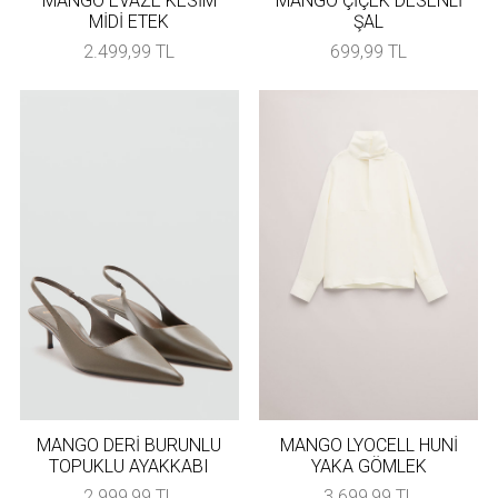
MANGO EVAZE KESİM
MANGO ÇİÇEK DESENLİ
MİDİ ETEK
ŞAL
2.499,99 TL
699,99 TL
MANGO DERİ BURUNLU
MANGO LYOCELL HUNİ
TOPUKLU AYAKKABI
YAKA GÖMLEK
2.999,99 TL
3.699,99 TL