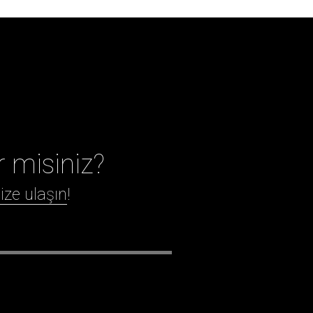
r misiniz?
ize ulaşın
!