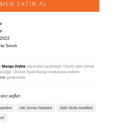
MEN SATIN AL
o
o
.2022
la Sınırlı
an
Mango Online
sitesinden seçilmiştir. Ürünü satın almak
ireceğiz. Ürünün fiyatı Mango markasının indirim
ılık
gösterebilir.
nızı sağlar.
Pantolon
Düz Kesim Pantolon
Haki Hırka Kombini
eri