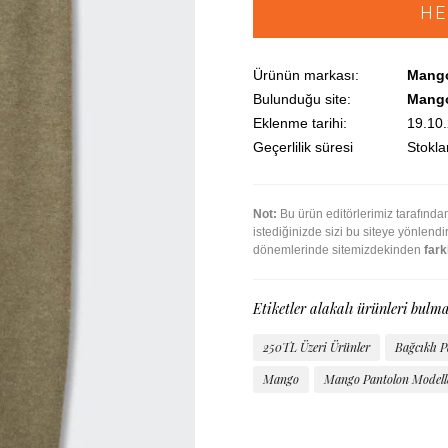
HE
Ürünün markası:
Mang
Bulunduğu site:
Mang
Eklenme tarihi:
19.10
Geçerlilik süresi
Stoklar
Not:
Bu ürün editörlerimiz tarafınd
istediğinizde sizi bu siteye yönlend
dönemlerinde sitemizdekinden
farkl
Etiketler alakalı ürünleri bulma
250TL Üzeri Ürünler
Bağcıklı 
Mango
Mango Pantolon Modell