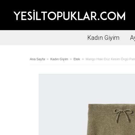
Kadın Giyim
A
Ana Sayfa
»
Kadın Giyim
»
Etek
» Mango Haki Düz Kesim Örgü Pan