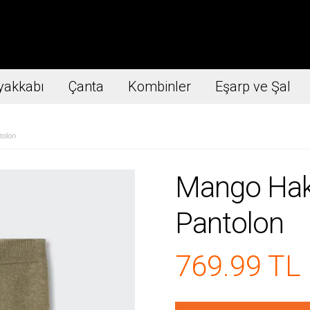
yakkabı
Çanta
Kombinler
Eşarp ve Şal
tolon
Mango Hak
Pantolon
769.99 TL