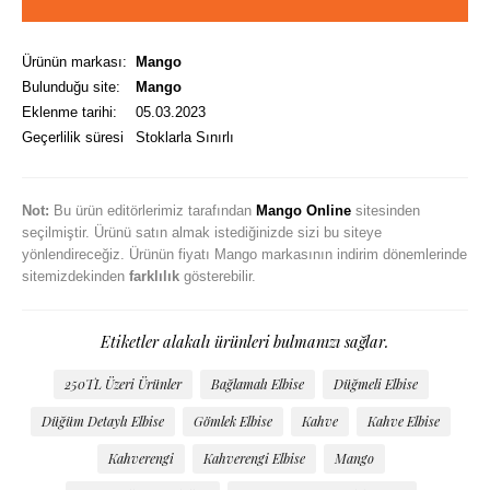
Ürünün markası:
Mango
Bulunduğu site:
Mango
Eklenme tarihi:
05.03.2023
Geçerlilik süresi
Stoklarla Sınırlı
Not:
Bu ürün editörlerimiz tarafından
Mango Online
sitesinden
seçilmiştir. Ürünü satın almak istediğinizde sizi bu siteye
yönlendireceğiz. Ürünün fiyatı Mango markasının indirim dönemlerinde
sitemizdekinden
farklılık
gösterebilir.
Etiketler alakalı ürünleri bulmanızı sağlar.
250TL Üzeri Ürünler
Bağlamalı Elbise
Düğmeli Elbise
Düğüm Detaylı Elbise
Gömlek Elbise
Kahve
Kahve Elbise
Kahverengi
Kahverengi Elbise
Mango