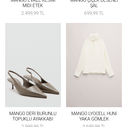
MANGO EVAZE KESİM
MANGO ÇİÇEK DESENLİ
MİDİ ETEK
ŞAL
2.499,99 TL
699,99 TL
MANGO DERİ BURUNLU
MANGO LYOCELL HUNİ
TOPUKLU AYAKKABI
YAKA GÖMLEK
2.999,99 TL
3.699,99 TL