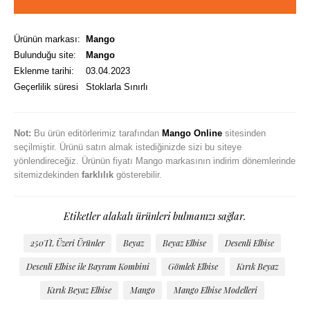
Ürünün markası:
Mango
Bulunduğu site:
Mango
Eklenme tarihi:
03.04.2023
Geçerlilik süresi
Stoklarla Sınırlı
Not:
Bu ürün editörlerimiz tarafından
Mango Online
sitesinden
seçilmiştir. Ürünü satın almak istediğinizde sizi bu siteye
yönlendireceğiz. Ürünün fiyatı Mango markasının indirim dönemlerinde
sitemizdekinden
farklılık
gösterebilir.
Etiketler alakalı ürünleri bulmanızı sağlar.
250TL Üzeri Ürünler
Beyaz
Beyaz Elbise
Desenli Elbise
Desenli Elbise ile Bayram Kombini
Gömlek Elbise
Kırık Beyaz
Kırık Beyaz Elbise
Mango
Mango Elbise Modelleri