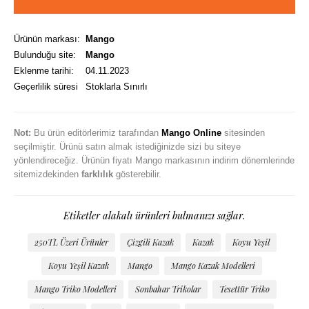
Ürünün markası:
Mango
Bulunduğu site:
Mango
Eklenme tarihi:
04.11.2023
Geçerlilik süresi
Stoklarla Sınırlı
Not:
Bu ürün editörlerimiz tarafından
Mango Online
sitesinden
seçilmiştir. Ürünü satın almak istediğinizde sizi bu siteye
yönlendireceğiz. Ürünün fiyatı Mango markasının indirim dönemlerinde
sitemizdekinden
farklılık
gösterebilir.
Etiketler alakalı ürünleri bulmanızı sağlar.
250TL Üzeri Ürünler
Çizgili Kazak
Kazak
Koyu Yeşil
Koyu Yeşil Kazak
Mango
Mango Kazak Modelleri
Mango Triko Modelleri
Sonbahar Trikolar
Tesettür Triko