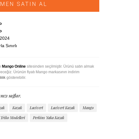
MEN SATIN AL
o
o
.2024
la Sınırlı
an
Mango Online
sitesinden seçilmiştir. Ürünü satın almak
ireceğiz. Ürünün fiyatı Mango markasının indirim
ılık
gösterebilir.
nızı sağlar.
zak
Kazak
Lacivert
Lacivert Kazak
Mango
Triko Modelleri
Perkins Yaka Kazak