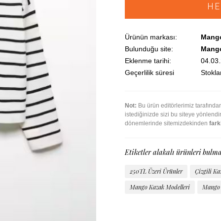
HE
Ürünün markası:
Mang
Bulunduğu site:
Mang
Eklenme tarihi:
04.03
Geçerlilik süresi
Stoklar
Not:
Bu ürün editörlerimiz tarafınd
istediğinizde sizi bu siteye yönlend
dönemlerinde sitemizdekinden
farkl
Etiketler alakalı ürünleri bulma
250TL Üzeri Ürünler
Çizgili Ka
Mango Kazak Modelleri
Mango 