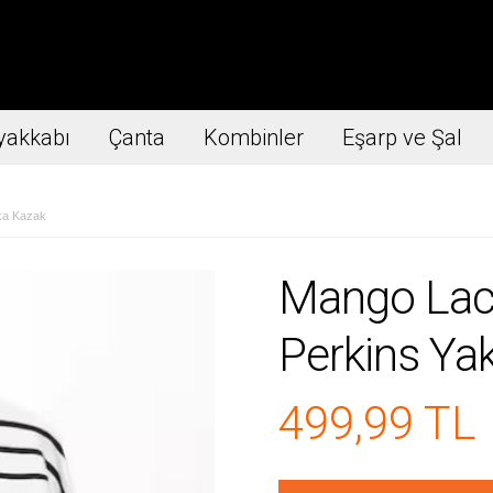
yakkabı
Çanta
Kombinler
Eşarp ve Şal
aka Kazak
Mango Laciv
Perkins Ya
499,99 TL