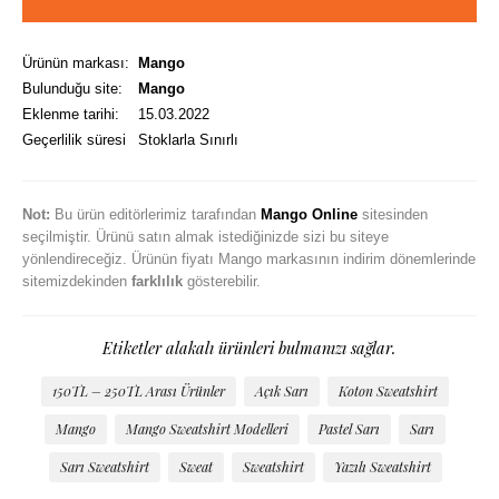
Ürünün markası:
Mango
Bulunduğu site:
Mango
Eklenme tarihi:
15.03.2022
Geçerlilik süresi
Stoklarla Sınırlı
Not:
Bu ürün editörlerimiz tarafından
Mango Online
sitesinden
seçilmiştir. Ürünü satın almak istediğinizde sizi bu siteye
yönlendireceğiz. Ürünün fiyatı Mango markasının indirim dönemlerinde
sitemizdekinden
farklılık
gösterebilir.
Etiketler alakalı ürünleri bulmanızı sağlar.
150TL – 250TL Arası Ürünler
Açık Sarı
Koton Sweatshirt
Mango
Mango Sweatshirt Modelleri
Pastel Sarı
Sarı
Sarı Sweatshirt
Sweat
Sweatshirt
Yazılı Sweatshirt