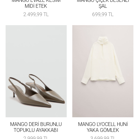
MANGO EVAZE KESİM
MANGO ÇİÇEK DESENLİ
MİDİ ETEK
ŞAL
2.499,99 TL
699,99 TL
MANGO DERİ BURUNLU
MANGO LYOCELL HUNİ
TOPUKLU AYAKKABI
YAKA GÖMLEK
2.999,99 TL
3.699,99 TL