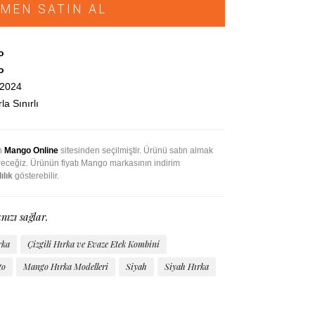
MEN SATIN AL
o
o
.2024
la Sınırlı
an
Mango Online
sitesinden seçilmiştir. Ürünü satın almak
ireceğiz. Ürünün fiyatı Mango markasının indirim
ılık
gösterebilir.
nızı sağlar.
rka
Çizgili Hırka ve Evaze Etek Kombini
go
Mango Hırka Modelleri
Siyah
Siyah Hırka