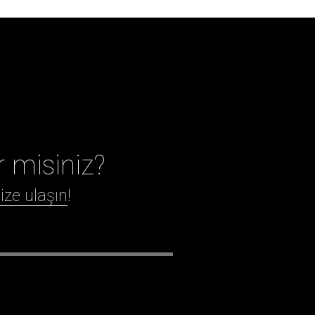
r misiniz?
ize ulaşın
!