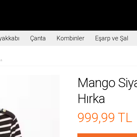
yakkabı
Çanta
Kombinler
Eşarp ve Şal
ka
Mango Siya
Hırka
999,99 TL