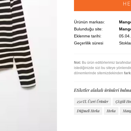
HE
Ürünün markası:
Mang
Bulunduğu site:
Mang
Eklenme tarihi:
05.04
Geçerlilik süresi
Stoklar
Not:
Bu ürün editörlerimiz tarafınd
istediğinizde sizi bu siteye yönlend
dönemlerinde sitemizdekinden
farkl
Etiketler alakalı ürünleri bulma
250TL Üzeri Ürünler
Çizgili Hı
Düğmeli Hırka
Hırka
Man