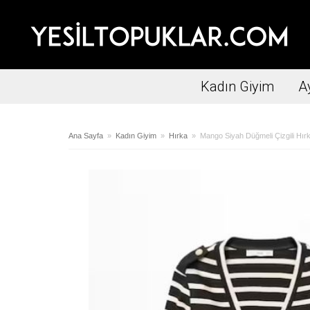
Kadın Giyim
A
Ana Sayfa
»
Kadın Giyim
»
Hırka
» Mango Siyah Düğmeli Çizgili Hır