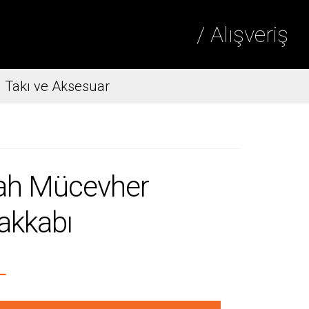
/ Alışveriş
Takı ve Aksesuar
ah Mücevher
akkabı
L