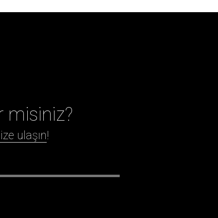
r misiniz?
ize ulaşın
!