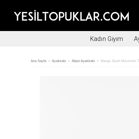
Kadın Giyim
A
Ana Sayfa
»
Ayakkabı
»
Abiye Ayakkabı
» Mango Siyah Mücevher T