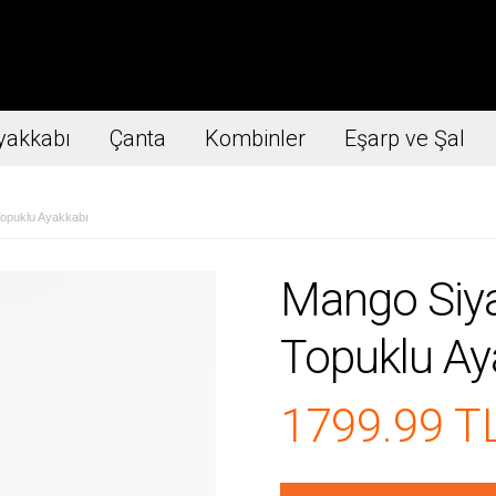
yakkabı
Çanta
Kombinler
Eşarp ve Şal
opuklu Ayakkabı
Mango Siy
Topuklu Ay
1799.99 T