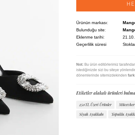
HE
Ürünün markası:
Mang
Bulunduğu site:
Mang
Eklenme tarihi:
21.10
Geçerlilik süresi
Stoklar
Not:
Bu ürün editörlerimiz tarafınd
istediğinizde sizi bu siteye yönlend
dönemlerinde sitemizdekinden
farkl
Etiketler alakalı ürünleri bulma
250TL Üzeri Ürünler
Mücevher 
Siyah Ayakkabı
Topuklu Ayakk