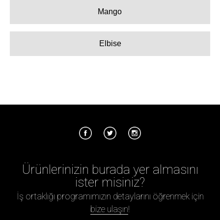
Mango
Elbise
Ürünlerinizin burada yer almasını
ister misiniz?
İş ortaklığı programımızın detaylarını öğrenmek için
bize ulaşın
!