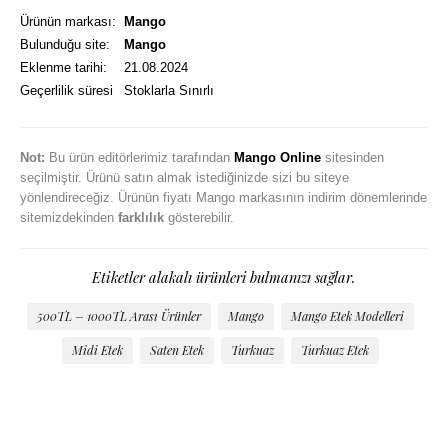
Ürünün markası:
Mango
Bulunduğu site:
Mango
Eklenme tarihi:
21.08.2024
Geçerlilik süresi
Stoklarla Sınırlı
Not:
Bu ürün editörlerimiz tarafından
Mango Online
sitesinden
seçilmiştir. Ürünü satın almak istediğinizde sizi bu siteye
yönlendireceğiz. Ürünün fiyatı Mango markasının indirim dönemlerinde
sitemizdekinden
farklılık
gösterebilir.
Etiketler alakalı ürünleri bulmanızı sağlar.
500TL – 1000TL Arası Ürünler
Mango
Mango Etek Modelleri
Midi Etek
Saten Etek
Turkuaz
Turkuaz Etek