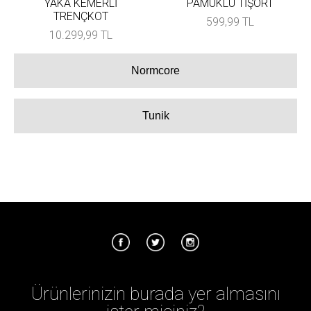
YAKA KEMERLİ
PAMUKLU TİŞÖRT
TRENÇKOT
599,99 TL
10.299,99 TL
Normcore
Tunik
Ürünlerinizin burada yer almasını