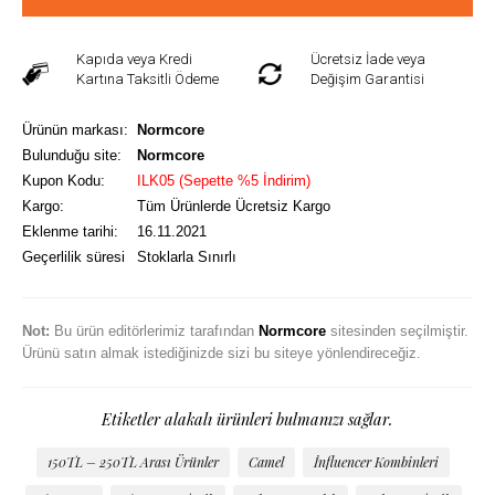
Kapıda veya Kredi
Ücretsiz İade veya
Kartına Taksitli Ödeme
Değişim Garantisi
Ürünün markası:
Normcore
Bulunduğu site:
Normcore
Kupon Kodu:
ILK05 (Sepette %5 İndirim)
Kargo:
Tüm Ürünlerde Ücretsiz Kargo
Eklenme tarihi:
16.11.2021
Geçerlilik süresi
Stoklarla Sınırlı
Not:
Bu ürün editörlerimiz tarafından
Normcore
sitesinden seçilmiştir.
Ürünü satın almak istediğinizde sizi bu siteye yönlendireceğiz.
Etiketler alakalı ürünleri bulmanızı sağlar.
150TL – 250TL Arası Ürünler
Camel
İnfluencer Kombinleri