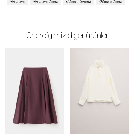
Normcore
Normcore Tunik
Oduncu Gömlek
Oduncu Tunik
Önerdiğimiz diğer ürünler