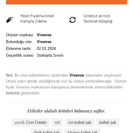
Peşin Fiyatına Kredi
Ücretsiz ve Hızlı
Kartıyla Ödeme
Teslimat Kolaylığı
Ürünün markası:
Vivense
Bulunduğu site:
Vivense
Eklenme tarihi:
02.01.2024
Geçerlilik süresi
Stoklarla Sınırlı
Not:
Bu ürün editörlerimiz tarafından
Vivense
sitesinden seçilmiştir.
Ürünü satın almak istediğinizde sizi bu siteye yönlendireceğiz. Ürünün
fiyatı Vivense markasının kampanya dönemlerinde sitemizdekinden
farklılık
gösterebilir.
Etiketler alakalı ürünleri bulmanızı sağlar.
250TL Üzeri Ürünler
Gri
Gri Koltuk Şalı
Koltuk Şalı
Örgü Koltuk Şalı
Vivense Koltuk Şalı