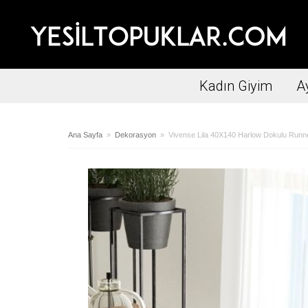
Kadın Giyim
A
Ana Sayfa
»
Dekorasyon
» Vivense Lila 40X140 Harlow Dokulu Runn