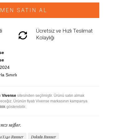
MEN SATIN AL
i
Ücretsiz ve Hızlı Teslimat
Kolaylığı
se
se
.2024
la Sınırlı
an
Vivense
sitesinden seçilmiştir. Ürünü satın almak
direceğiz. Ürünün fiyatı Vivense markasının kampanya
ılık
gösterebilir.
nızı sağlar.
0X140 Runner
Dokulu Runner