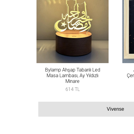
Bylamp Ahşap Tabanlı Led
Masa Lambası, Ay Yıldızlı
Çer
Minare
614 TL
Vivense