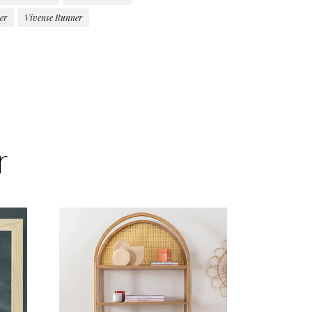
er
Vivense Runner
r