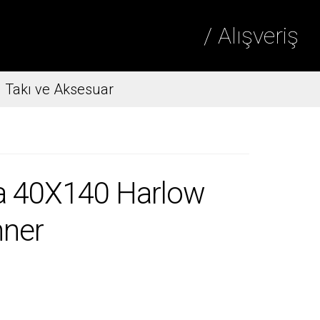
/ Alışveriş
Takı ve Aksesuar
la 40X140 Harlow
nner