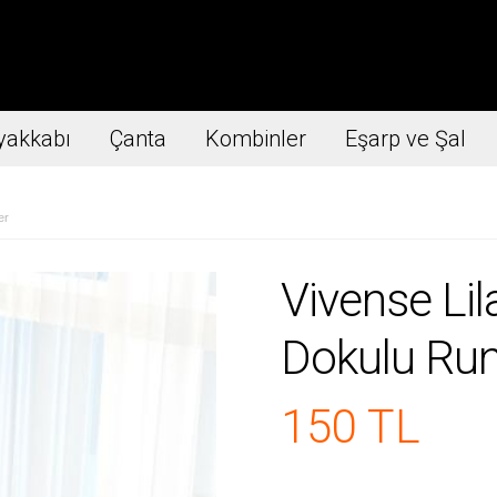
yakkabı
Çanta
Kombinler
Eşarp ve Şal
er
Vivense Li
Dokulu Ru
150 TL