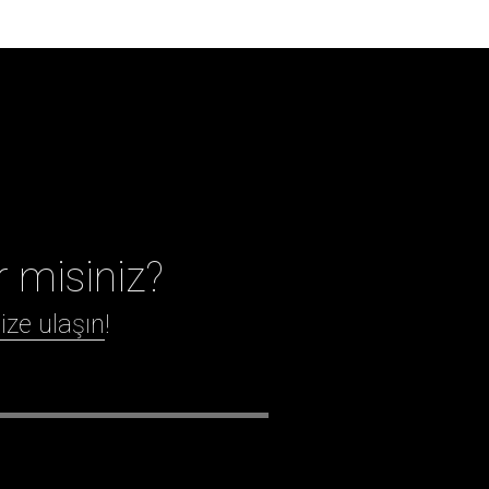
r misiniz?
ize ulaşın
!