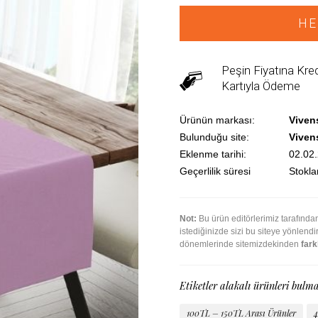
HE
Peşin Fiyatına Kred
Kartıyla Ödeme
Ürünün markası:
Viven
Bulunduğu site:
Viven
Eklenme tarihi:
02.02
Geçerlilik süresi
Stoklar
Not:
Bu ürün editörlerimiz tarafınd
istediğinizde sizi bu siteye yönlen
dönemlerinde sitemizdekinden
farkl
Etiketler alakalı ürünleri bulma
100TL – 150TL Arası Ürünler
4