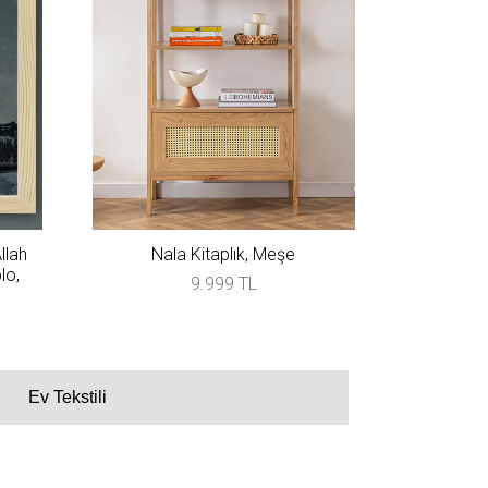
llah
Nala Kitaplık, Meşe
lo,
9.999 TL
Ev Tekstili