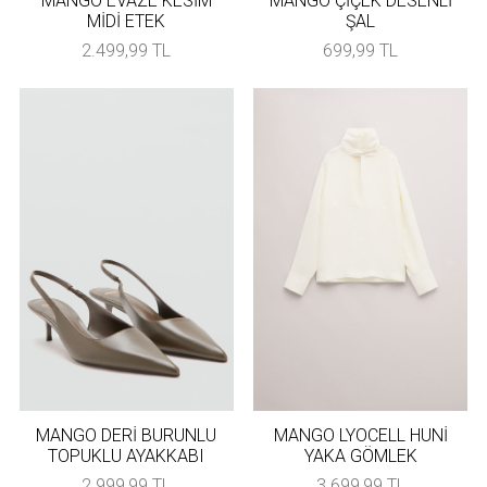
MANGO EVAZE KESİM
MANGO ÇİÇEK DESENLİ
MİDİ ETEK
ŞAL
2.499,99 TL
699,99 TL
MANGO DERİ BURUNLU
MANGO LYOCELL HUNİ
TOPUKLU AYAKKABI
YAKA GÖMLEK
2.999,99 TL
3.699,99 TL