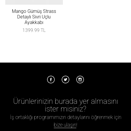
Mango Gümüş Strass
Detaylı Sivri Uçlu
Ayakkabı
1399.99 TL
Ürünlerinizin burada yer almasını
ister misiniz?
İş ortaklığı programımızın detaylarını öğrenmek için
bize ulaşın
!