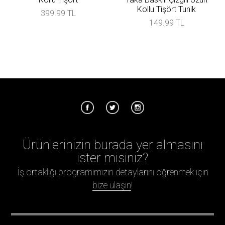
Kollu Tişört Tunik
399.99 TL
149.99 TL
Ürünlerinizin burada yer almasını
ister misiniz?
İş ortaklığı programımızın detaylarını öğrenmek için
bize ulaşın
!