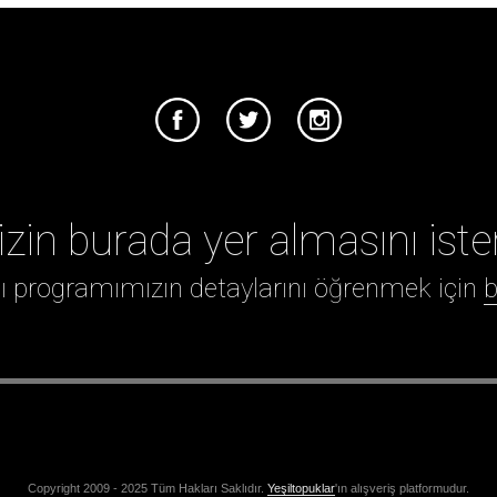
izin burada yer almasını iste
ığı programımızın detaylarını öğrenmek için
b
Copyright 2009 - 2025 Tüm Hakları Saklıdır.
Yeşiltopuklar
'ın alışveriş platformudur.