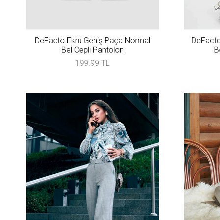
DeFacto Ekru Geniş Paça Normal
DeFacto
Bel Cepli Pantolon
B
199.99 TL