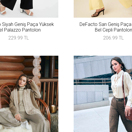
 Siyah Geniş Paça Yüksek
DeFacto Sarı Geniş Paça
el Palazzo Pantolon
Bel Cepli Pantolo
229.99 TL
206.99 TL