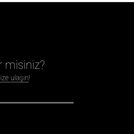
r misiniz?
ize ulaşın
!