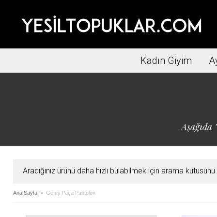
Kadın Giyim
A
Aşağıda "
Aradığınız ürünü daha hızlı bulabilmek için arama kutusunu ku
Ana Sayfa
» Geniş Paça Pantolon