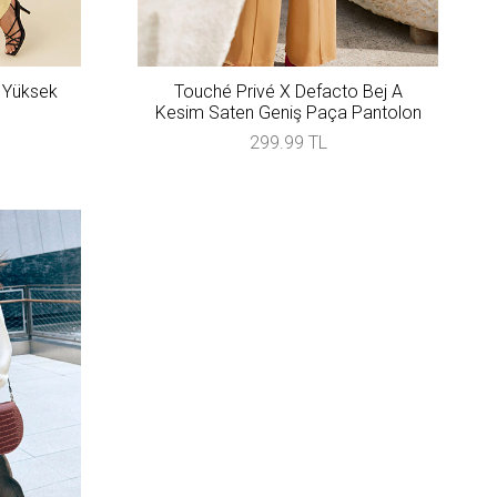
 Yüksek
Touché Privé X Defacto Bej A
n
Kesim Saten Geniş Paça Pantolon
299.99 TL