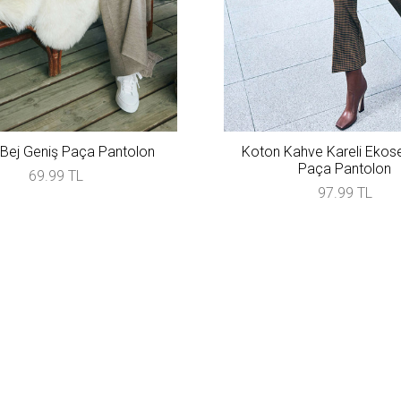
Bej Geniş Paça Pantolon
Koton Kahve Kareli Ekose
Paça Pantolon
69.99 TL
97.99 TL