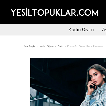
Kadın Giyim
A
Ana Sayfa
»
Kadın Giyim
»
Etek
» Koton Gri Geniş Paça Pantolon