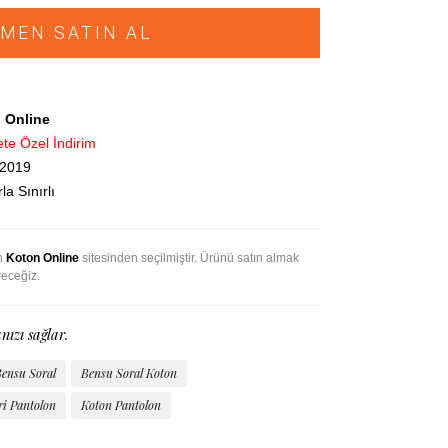
MEN SATIN AL
n
 Online
ete Özel İndirim
.2019
la Sınırlı
an
Koton Online
sitesinden seçilmiştir. Ürünü satın almak
receğiz.
nızı sağlar.
ensu Soral
Bensu Soral Koton
i Pantolon
Koton Pantolon