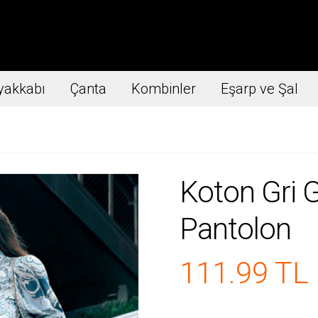
yakkabı
Çanta
Kombinler
Eşarp ve Şal
Koton Gri 
Pantolon
111.99 TL