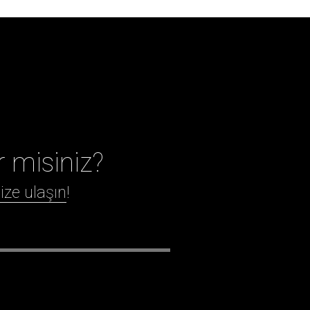
r misiniz?
ize ulaşın
!