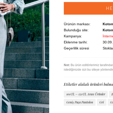
HE
Ürünün markası:
Koto
Bulunduğu site:
Koton
Kampanya:
İntern
Eklenme tarihi:
30.09
Geçerlilik süresi
Stoklar
Not:
Bu ürün editörlerimiz tarafınd
istediğinizde sizi bu siteye yönlendi
Etiketler alakalı ürünleri bulma
100TL – 150TL Arası Ürünler
B
Geniş Paça Pantolon
Gri
Gr