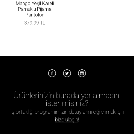
Mango Yeşil Kareli
Pamuklu Pijama
Pantolon
379.99 TL
Ürünlerinizin burada yer almasını
ister misiniz?
İş ortaklığı programımızın detaylarını öğrenmek için
bize ulaşın
!