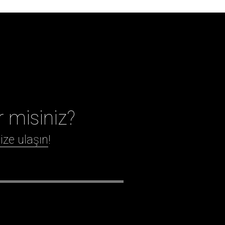
r misiniz?
ize ulaşın
!