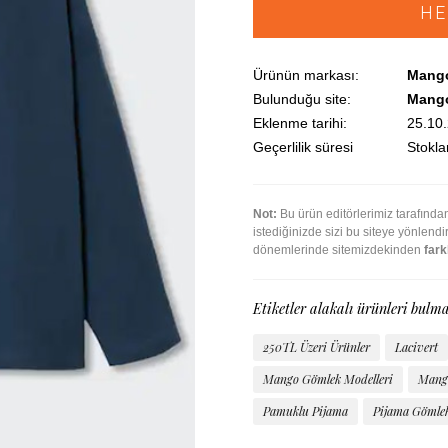
HE
Ürünün markası:
Mang
Bulunduğu site:
Mang
Eklenme tarihi:
25.10
Geçerlilik süresi
Stoklar
Not:
Bu ürün editörlerimiz tarafınd
istediğinizde sizi bu siteye yönlend
dönemlerinde sitemizdekinden
farkl
Etiketler alakalı ürünleri bulma
250TL Üzeri Ürünler
Lacivert
Mango Gömlek Modelleri
Mango
Pamuklu Pijama
Pijama Gömle