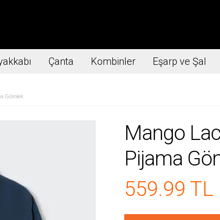
yakkabı
Çanta
Kombinler
Eşarp ve Şal
ma Gömlek
Mango Lac
Pijama Gö
559.99 TL