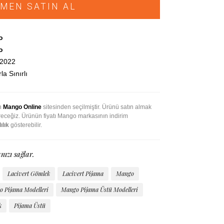
MEN SATIN AL
o
o
.2022
la Sınırlı
an
Mango Online
sitesinden seçilmiştir. Ürünü satın almak
ireceğiz. Ürünün fiyatı Mango markasının indirim
ılık
gösterebilir.
nızı sağlar.
Lacivert Gömlek
Lacivert Pijama
Mango
 Pijama Modelleri
Mango Pijama Üstü Modelleri
k
Pijama Üstü