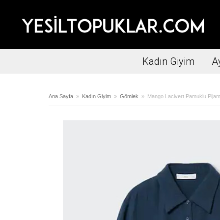
Kadın Giyim
A
Ana Sayfa
»
Kadın Giyim
»
Gömlek
» Mango Lacivert Pamuklu Pija