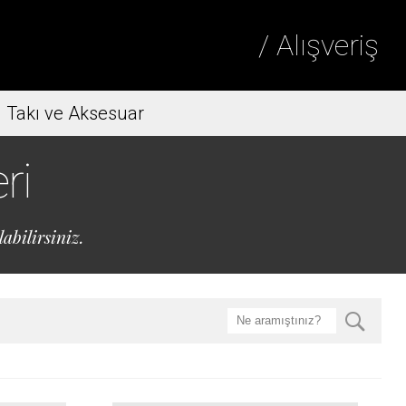
/ Alışveriş
Takı ve Aksesuar
ri
abilirsiniz.