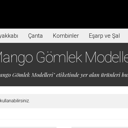
yakkabı
Çanta
Kombinler
Eşarp ve Şal
ango Gömlek Modelle
ngo Gömlek Modelleri" etiketinde yer alan ürünleri bul
llanabilirsiniz.