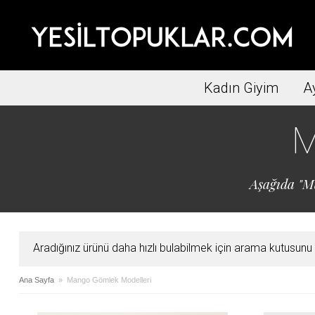
Kadın Giyim
A
M
Aşağıda "Ma
Aradığınız ürünü daha hızlı bulabilmek için arama kutusunu ku
Ana Sayfa
» Mango Gömlek Modelleri