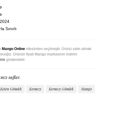
o
o
.2024
la Sınırlı
an
Mango Online
sitesinden seçilmiştir. Ürünü satın almak
ireceğiz. Ürünün fiyatı Mango markasının indirim
ılık
gösterebilir.
nızı sağlar.
Keten Gömlek
Kırmızı
Kırmızı Gömlek
Mango