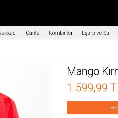
yakkabı
Çanta
Kombinler
Eşarp ve Şal
Mango Kırm
1.599,99 T
HE