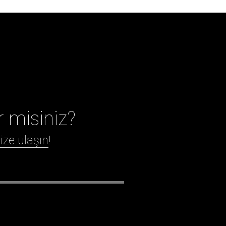
r misiniz?
ize ulaşın
!