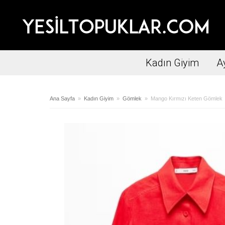
Kadın Giyim
A
Ana Sayfa
»
Kadın Giyim
»
Gömlek
» Mango Kırmızı Keten Gömlek