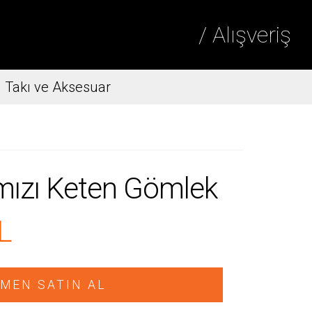
/ Alışveriş
Takı ve Aksesuar
ızı Keten Gömlek
L
MEN SATIN AL