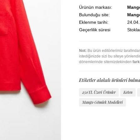
Ürünün markası:
Mang
Bulunduğu site:
Mang
Eklenme tarihi:
24.04
Geçerlilik süresi
Stoklar
Not:
Bu ürün editörlerimiz tarafınd
istediğinizde sizi bu siteye yönlend
dönemlerinde sitemizdekinden
farkl
Etiketler alakalı ürünleri bulma
250TL Üzeri Ürünler
Keten
Mango Gömlek Modelleri